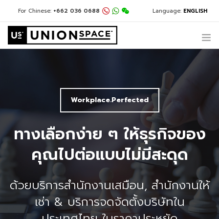
For Chinese:
+662 036 0688
Language:
ENGLISH
For English:
+662 036 0600
For Thai:
(+66) 02 1188 980
+662 032 2386
@usth
สิ่งที่เรานำเสนอ
ที่ตั้งของเรา
ขอแนะนำ
Workplace.Perfected
Workplace.Perfected
Workplace.Perfected
เกี่ยวกับ UNIONSPACE
ข่าวสาร & ข้อมูลใหม่ ๆ
อันดับ #1 ในกรุงเทพฯ ด้านผู้
ทางเลือกง่าย ๆ ให้ธุรกิจของ
เป็นมากกว่าพื้นที่ทำงาน ปรับ
ให้วันทำงานของคุณไม่น่าเบื่อ
มีคำถามหรือต้องการความช่วยเหลือใช่ไหม?
+662 036 0600
ให้บริการสำนักงานเสมือน,
คุณไปต่อแบบไม่มีสะดุด
เปลี่ยนได้ตามใจคุณ
อีกต่อไป
สำนักงานให้เช่า & บริการจด
สำนักงานให้เช่าพร้อมใช้, โต๊ะส่วนตัว, โต๊ะ
ด้วยบริการสำนักงานเสมือน, สำนักงานให้
จัดตั้งบริษัทในประเทศไทย
ทีม, สำนักงานเสมือน | ห้องประชุม | พื้นที่
ทำงานได้ทุกที่ ทุกเวลา
เช่า & บริการจดจัดตั้งบริษัทใน
สัมผัสประสบการณ์ใหม่ได้แล้ววันนี้
จัดกิจกรรม
ประเทศไทย ในราคาประหยัด