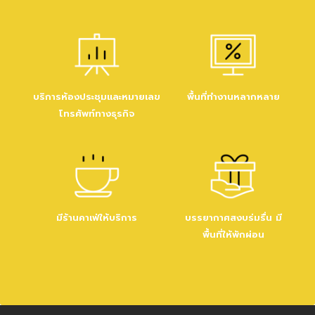
บริการห้องประชุมและหมายเลข
อินเตอร์เน็ตความเร็วสูง
สิทธิพิเศษเข้าร่วมอีเว้นท์
พื้นที่ทำงานหลากหลาย
โทรศัพท์ทางธุรกิจ
ประจำสัปดาห์
เวิร์คช็อปพูดคุยแลกเปลี่ยน
มีร้านคาเฟ่ให้บริการ
ให้คำปรึกษาและความช่วย
บรรยากาศสงบร่มรื่น มี
ความคิดเห็นและอีเว้นท์อื่น ๆ
เหลือด้าน การออกแบบระบบ
พื้นที่ให้พักผ่อน
ไอที