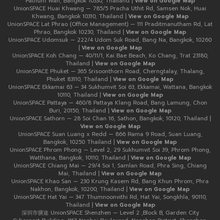
Pathum Wan, Bangkok 10330, Thailand |
View on Google Map
UnionSPACE Huai Khwang — 785/5 Pracha Uthit Rd, Samsen Nok, Huai
Khwang, Bangkok 10310, Thailand |
View on Google Map
UnionSPACE Lat Phrao (Office Management) — 111 Praditmanutham Rd, Lat
Phrao, Bangkok 10230, Thailand |
View on Google Map
UnionSPACE Udomsuk — 222/4 Udom Suk Road, Bang Na, Bangkok, 10260
|
View on Google Map
UnionSPACE Koh Chang — 40/11/1, Kai Bae Beach, Ko Chang, Trat 23180,
Thailand |
View on Google Map
UnionSPACE Phuket — 365 Srisoonthorn Road, Cherngtalay, Thalang,
Phuket 83110, Thailand |
View on Google Map
UnionSPACE Ekkamai 63 — 34 Sukhumvit Soi 63, Ekkamai, Wattana, Bangkok
10110, Thailand |
View on Google Map
UnionSPACE Pattaya — 460/8 Pattaya Klang Road, Bang Lamung, Chon
Buri, 20150, Thailand |
View on Google Map
UnionSPACE Sathorn — 28 Soi Chan 16, Sathon, Bangkok, 10120, Thailand |
View on Google Map
UnionSPACE Suan Luang x Redd — 866 Rama 9 Road, Suan Luang,
Bangkok, 10250 Thailand |
View on Google Map
UnionSPACE Phrom Phong — Level 2, 29 Sukhumvit Soi 39, Phrom Phong,
Watthana, Bangkok, 10110, Thailand |
View on Google Map
UnionSPACE Chiang Mai — 29/4 Soi 1, Samlan Road, Phra Sing, Chiang
Mai, Thailand |
View on Google Map
UnionSPACE Khao San — 230 Krung Kasem Rd, Bang Khun Phrom, Phra
Nakhon, Bangkok, 10200, Thailand |
View on Google Map
UnionSPACE Hat Yai — 347 Thumnoonvithi Rd, Hat Yai, Songkhla, 90110,
Thailand |
View on Google Map
深圳市骥途 UnionSPACE Shenzhen — Level 2 ,Block B, Garden City