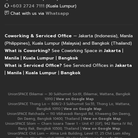
+603 2724 7111
(Kuala Lumpur)
Chat with us via
Whatsapp
Coworking & Serviced Office
— Jakarta (Indonesia), Manila
(Philippines), Kuala Lumpur (Malaysia) and Bangkok (Thailand)
What is Coworking?
See Coworking Space in
Jakarta
|
Manila
|
Kuala Lumpur
|
Bangkok
What is Serviced Office?
See Serviced Offices in
Jakarta
|
Manila
|
Kuala Lumpur
|
Bangkok
UnionSPACE Ekkamai — 30 Sukhumvit Soi.61, Ekkamai, Wattana, Bangkok
10110 |
View on Google Map
UnionSPACE Thong Lo — 808/2-3 Sukhumvit Soi.55, Thong Lo, Wattana,
Bangkok 10110 |
View on Google Map
UnionSPACE Ratchada — 110 Vibhavadi Rangsit Rd, Khwaeng Din Daeng,
Din Daeng, Bangkok 10400, Thailand |
View on Google Map
UnionSPACE Silom — Charn Issara Tower 1 - Unit 47 (GF), 942 Rama IV Rd,
Bang Rak, Bangkok 10500, Thailand |
View on Google Map
UnionSPACE Chit Lom — Alma Link Building, Level 17, 25 Chit Lom Alley,