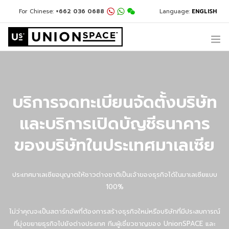
For Chinese:
+662 036 0688
Language:
ENGLISH
For English:
+662 036 0600
For Thai:
(+66) 02 1188 980
+662 032 2386
@usth
สิ่งที่เรานำเสนอ
ที่ตั้งของเรา
บริการจดทะเบียนจัดตั้งบริษัท
เกี่ยวกับ UNIONSPACE
และบริการเปิดบัญชีธนาคาร
ข่าวสาร & ข้อมูลใหม่ ๆ
ของบริษัทในประเทศมาเลเซีย
มีคำถามหรือต้องการความช่วยเหลือใช่ไหม?
+662 036 0600
ประเทศมาเลเซียอนุญาตให้ชาวต่างชาติเป็นเจ้าของธุรกิจได้ในมาเลเซียแบบ
100%
ไม่ว่าคุณจะเป็นสตาร์ทอัพที่ต้องการสร้างธุรกิจใหม่หรือบริษัทที่มีประสบการณ์
ที่มุ่งขยายธุรกิจไปยังต่างประเทศ ทีมผู้เชี่ยวชาญของ UnionSPACE และ