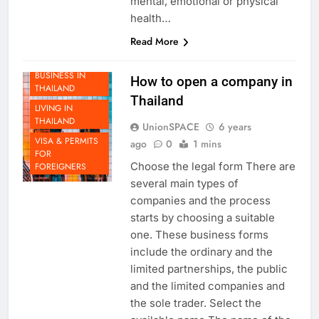
mental, emotional or physical
health…
Read More
DOING
BUSINESS IN
How to open a company in
THAILAND
Thailand
LIVING IN
THAILAND
UnionSPACE
6 years
VISA & PERMITS
ago
0
1 mins
FOR
Choose the legal form There are
FOREIGNERS
several main types of
companies and the process
starts by choosing a suitable
one. These business forms
include the ordinary and the
limited partnerships, the public
and the limited companies and
the sole trader. Select the