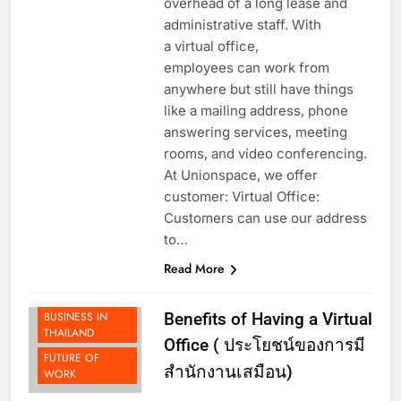
overhead of a long lease and
administrative staff. With
a virtual office,
employees can work from
anywhere but still have things
like a mailing address, phone
answering services, meeting
rooms, and video conferencing.
At Unionspace, we offer
customer: Virtual Office:
Customers can use our address
to…
Read More
DOING
BUSINESS IN
Benefits of Having a Virtual
THAILAND
Office ( ประโยชน์ของการมี
FUTURE OF
สำนักงานเสมือน)
WORK