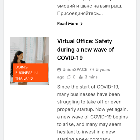
которые подарят массу
эмоций и шанс на выигрыш.
Присоединяйтесь…
Read More
Virtual Office: Safety
during a new wave of
COVID-19
DOING
UnionSPACE
5 years
BUSINESS IN
ago
0
3 mins
THAILAND
Since the start of COVID-19,
many businesses have been
struggling to take off or even
properly startup. Now yet again,
a new wave of COVID-19 begins
to arise, and many may seem
hesitant to invest in a new