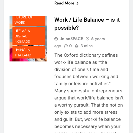
Read More
FUTURE OF
Work / Life Balance – is it
WORK
possible?
LIFE AS A
DIGITAL
UnionSPACE
6 years
NOMADS
ago
0
3 mins
LIVING IN
The Oxford dictionary defines
THAILAND
work-life balance as “the
division of one’s time and
focuses between working and
family or leisure activities”.
Many successful entrepreneurs
argue that work/life balance isn’t
a worthy pursuit. That the notion
only exists to add more stress
and guilt. But, work/life balance
becomes necessary when your