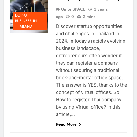
Company in an easy way?
UnionSPACE
3 years
DOING
ago
0
2 mins
BUSINESS IN
Discover startup opportunities
THAILAND
and challenges in Thailand in
2024. In today’s rapidly evolving
business landscape,
entrepreneurs often wonder if
they can register a company
without securing a traditional
brick-and-mortar office space.
The answer is YES, thanks to the
concept of virtual offices. So,
How to register Thai company
by using Virtual office? In this
article,…
Read More