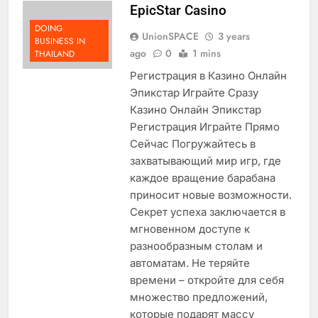
EpicStar Casino
DOING
UnionSPACE
3 years
BUSINESS IN
ago
0
1 mins
THAILAND
Регистрация в Казино Онлайн
Эпикстар Играйте Сразу
Казино Онлайн Эпикстар
Регистрация Играйте Прямо
Сейчас Погружайтесь в
захватывающий мир игр, где
каждое вращение барабана
приносит новые возможности.
Секрет успеха заключается в
мгновенном доступе к
разнообразным столам и
автоматам. Не теряйте
времени – откройте для себя
множество предложений,