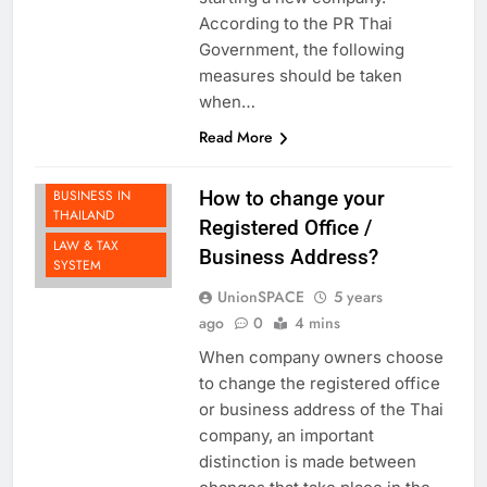
starting a new company.
According to the PR Thai
Government, the following
measures should be taken
when…
Read More
DOING
BUSINESS IN
How to change your
THAILAND
Registered Office /
LAW & TAX
Business Address?
SYSTEM
UnionSPACE
5 years
ago
0
4 mins
When company owners choose
to change the registered office
or business address of the Thai
company, an important
distinction is made between