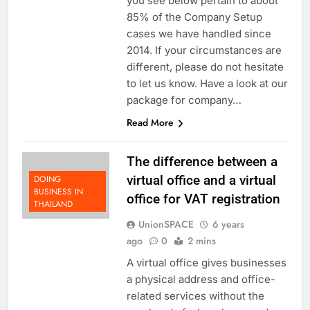
you see below pertain to about
85% of the Company Setup
cases we have handled since
2014. If your circumstances are
different, please do not hesitate
to let us know. Have a look at our
package for company…
Read More
The difference between a
virtual office and a virtual
DOING
BUSINESS IN
office for VAT registration
THAILAND
UnionSPACE
6 years
ago
0
2 mins
A virtual office gives businesses
a physical address and office-
related services without the