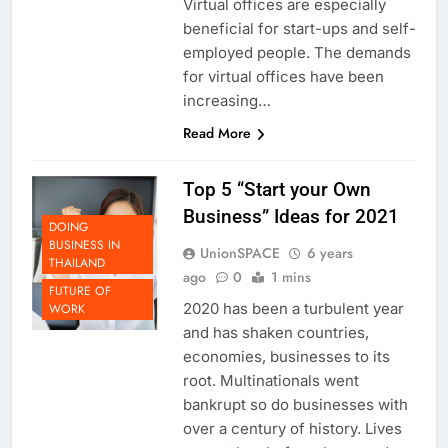
Virtual offices are especially
beneficial for start-ups and self-
employed people. The demands
for virtual offices have been
increasing…
Read More
Top 5 “Start your Own
Business” Ideas for 2021
DOING
BUSINESS IN
UnionSPACE
6 years
THAILAND
ago
0
1 mins
FUTURE OF
2020 has been a turbulent year
WORK
and has shaken countries,
economies, businesses to its
root. Multinationals went
bankrupt so do businesses with
over a century of history. Lives