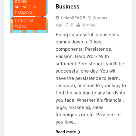
How to Start an Online
DOING
Business
BUSINESS IN
THAILAND
UnionSPACE
6 years
FUTURE OF
ago
0
6 mins
WORK
Being successful in business
comes down to 3 key
components: Persistence,
Passion, Hard Work With
sufficient Persistence, you’ll be
successful one day. You will
have the persistence to learn,
research, and hustle your way to
find the solution to any hardship
you face. Whether it’s financial,
legal, marketing, sales
techniques or etc. Passion – if
you love…