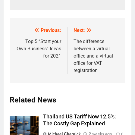
Previous:
Next:
Post
navigation
Top 5 “Start your
The difference
Own Business” Ideas
between a virtual
for 2021
office and a virtual
office for VAT
registration
Related News
Thailand US Tariff Now 12.5%:
The Costly Gap Explained
Michael Charnick
2 weeks ago
0